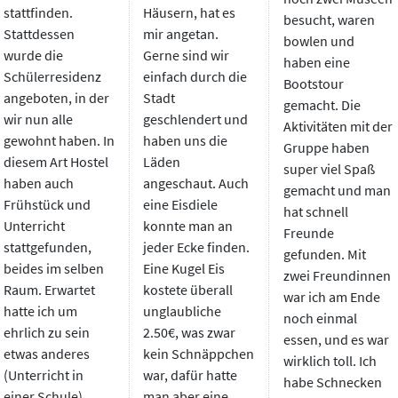
stattfinden.
Häusern, hat es
besucht, waren
Stattdessen
mir angetan.
bowlen und
wurde die
Gerne sind wir
haben eine
Schülerresidenz
einfach durch die
Bootstour
angeboten, in der
Stadt
gemacht. Die
wir nun alle
geschlendert und
Aktivitäten mit der
gewohnt haben. In
haben uns die
Gruppe haben
diesem Art Hostel
Läden
super viel Spaß
haben auch
angeschaut. Auch
gemacht und man
Frühstück und
eine Eisdiele
hat schnell
Unterricht
konnte man an
Freunde
stattgefunden,
jeder Ecke finden.
gefunden. Mit
beides im selben
Eine Kugel Eis
zwei Freundinnen
Raum. Erwartet
kostete überall
war ich am Ende
hatte ich um
unglaubliche
noch einmal
ehrlich zu sein
2.50€, was zwar
essen, und es war
etwas anderes
kein Schnäppchen
wirklich toll. Ich
(Unterricht in
war, dafür hatte
habe Schnecken
einer Schule),
man aber eine