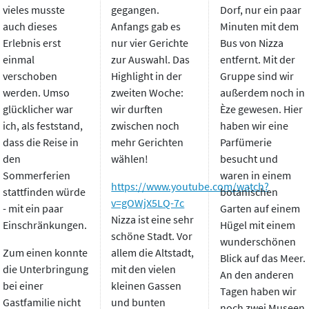
vieles musste
gegangen.
Dorf, nur ein paar
auch dieses
Anfangs gab es
Minuten mit dem
Erlebnis erst
nur vier Gerichte
Bus von Nizza
einmal
zur Auswahl. Das
entfernt. Mit der
verschoben
Highlight in der
Gruppe sind wir
werden. Umso
zweiten Woche:
außerdem noch in
glücklicher war
wir durften
Èze gewesen. Hier
ich, als feststand,
zwischen noch
haben wir eine
dass die Reise in
mehr Gerichten
Parfümerie
den
wählen!
besucht und
Sommerferien
waren in einem
https://www.youtube.com/watch?
stattfinden würde
botanischen
v=gOWjX5LQ-7c
- mit ein paar
Garten auf einem
Nizza ist eine sehr
Einschränkungen.
Hügel mit einem
schöne Stadt. Vor
wunderschönen
Zum einen konnte
allem die Altstadt,
Blick auf das Meer.
die Unterbringung
mit den vielen
An den anderen
bei einer
kleinen Gassen
Tagen haben wir
Gastfamilie nicht
und bunten
noch zwei Museen