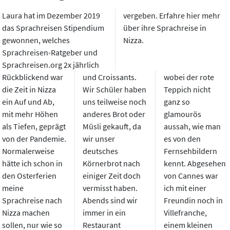
Laura hat im Dezember 2019
vergeben. Erfahre hier mehr
das Sprachreisen Stipendium
über ihre Sprachreise in
gewonnen, welches
Nizza.
Sprachreisen-Ratgeber und
Sprachreisen.org 2x jährlich
Rückblickend war
und Croissants.
wobei der rote
die Zeit in Nizza
Wir Schüler haben
Teppich nicht
ein Auf und Ab,
uns teilweise noch
ganz so
mit mehr Höhen
anderes Brot oder
glamourös
als Tiefen, geprägt
Müsli gekauft, da
aussah, wie man
von der Pandemie.
wir unser
es von den
Normalerweise
deutsches
Fernsehbildern
hätte ich schon in
Körnerbrot nach
kennt. Abgesehen
den Osterferien
einiger Zeit doch
von Cannes war
meine
vermisst haben.
ich mit einer
Sprachreise nach
Abends sind wir
Freundin noch in
Nizza machen
immer in ein
Villefranche,
sollen, nur wie so
Restaurant
einem kleinen