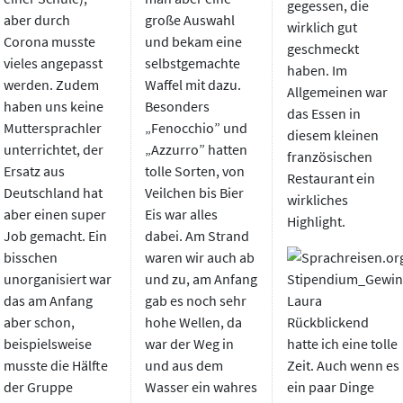
gegessen, die
aber durch
große Auswahl
wirklich gut
Corona musste
und bekam eine
geschmeckt
vieles angepasst
selbstgemachte
haben. Im
werden. Zudem
Waffel mit dazu.
Allgemeinen war
haben uns keine
Besonders
das Essen in
Muttersprachler
„Fenocchio” und
diesem kleinen
unterrichtet, der
„Azzurro” hatten
französischen
Ersatz aus
tolle Sorten, von
Restaurant ein
Deutschland hat
Veilchen bis Bier
wirkliches
aber einen super
Eis war alles
Highlight.
Job gemacht. Ein
dabei. Am Strand
bisschen
waren wir auch ab
unorganisiert war
und zu, am Anfang
das am Anfang
gab es noch sehr
aber schon,
hohe Wellen, da
Rückblickend
beispielsweise
war der Weg in
hatte ich eine tolle
musste die Hälfte
und aus dem
Zeit. Auch wenn es
der Gruppe
Wasser ein wahres
ein paar Dinge