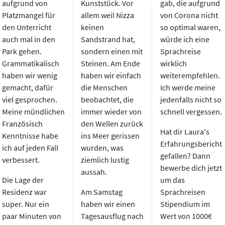
aufgrund von
Kunststück. Vor
gab, die aufgrund
Platzmangel für
allem weil Nizza
von Corona nicht
den Unterricht
keinen
so optimal waren,
auch mal in den
Sandstrand hat,
würde ich eine
Park gehen.
sondern einen mit
Sprachreise
Grammatikalisch
Steinen. Am Ende
wirklich
haben wir wenig
haben wir einfach
weiterempfehlen.
gemacht, dafür
die Menschen
Ich werde meine
viel gesprochen.
beobachtet, die
jedenfalls nicht so
Meine mündlichen
immer wieder von
schnell vergessen.
Französisch
den Wellen zurück
Hat dir Laura's
Kenntnisse habe
ins Meer gerissen
Erfahrungsbericht
ich auf jeden Fall
wurden, was
gefallen? Dann
verbessert.
ziemlich lustig
bewerbe dich jetzt
aussah.
Die Lage der
um das
Residenz war
Am Samstag
Sprachreisen
super. Nur ein
haben wir einen
Stipendium im
paar Minuten von
Tagesausflug nach
Wert von 1000€