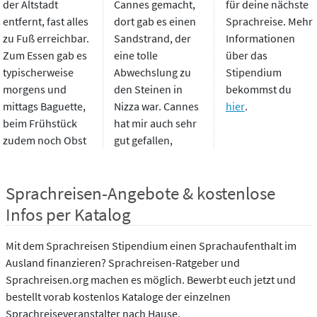
der Altstadt
Cannes gemacht,
für deine nächste
entfernt, fast alles
dort gab es einen
Sprachreise. Mehr
zu Fuß erreichbar.
Sandstrand, der
Informationen
Zum Essen gab es
eine tolle
über das
typischerweise
Abwechslung zu
Stipendium
morgens und
den Steinen in
bekommst du
mittags Baguette,
Nizza war. Cannes
hier
.
beim Frühstück
hat mir auch sehr
zudem noch Obst
gut gefallen,
Sprachreisen-Angebote & kostenlose
Infos per Katalog
Mit dem Sprachreisen Stipendium einen Sprachaufenthalt im
Ausland finanzieren? Sprachreisen-Ratgeber und
Sprachreisen.org machen es möglich. Bewerbt euch jetzt und
bestellt vorab kostenlos Kataloge der einzelnen
Sprachreiseveranstalter nach Hause.