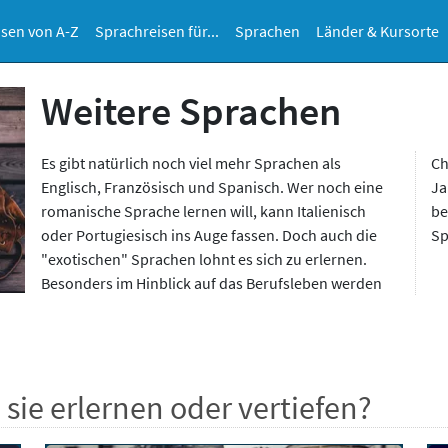
sen von A-Z
Sprachreisen für...
Sprachen
Länder & Kursorte
Weitere Sprachen
Es gibt natürlich noch viel mehr Sprachen als
Chinesisch-Kenntnisse immer wichtiger, aber auch
Englisch, Französisch und Spanisch. Wer noch eine
Japanisch und Russisch bringen sie weiter! Am
romanische Sprache lernen will, kann Italienisch
besten lernen sie diese Sprachen natürlich mit einer
oder Portugiesisch ins Auge fassen. Doch auch die
Sp
"exotischen" Sprachen lohnt es sich zu erlernen.
Besonders im Hinblick auf das Berufsleben werden
ie erlernen oder vertiefen?